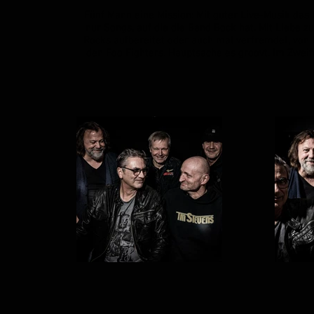
Fünf Mann eine Mission: Mit guter Live-Musik das
nur Songs, auf die die Band Bock hat. Mit Liebe z
Rocks aufbereitet oder auch mal verfremdet, von R
den Foo Fighters. Hauptsache es groovt. Im Zweif