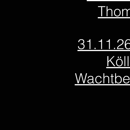
Thom
31.11.2
Köl
Wachtbe